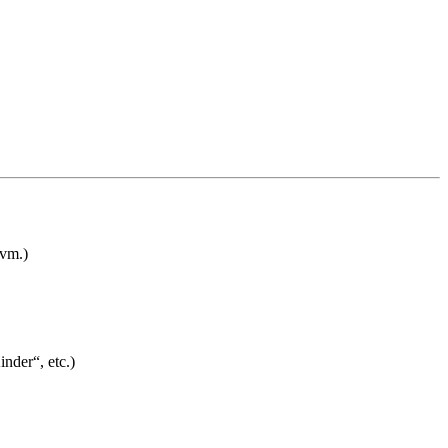
uvm.)
nder“, etc.)