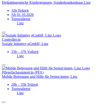
Heilpädagogische Kindergruppen, Sonderkrankenhaus Linz
32h Teilzeit
Ab 01.10.2026
Turnusdienst
Linz
Controller:in
Soziale Initiative gGmbH, Linz
25h – 37h Vollzeit
Linz
Pflegefach­assistent:in (PFA)
Mobile Betreuung und Hilfe für Senior:innen, Linz
20h – 35h Teilzeit
Turnusdienst
Linz