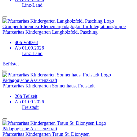
Linz-Land
Gruppen­führende:r Elementar­pädagog:in für Integrations­gruppe
Pfarrcaritas Kindergarten Langholzfeld, Pasching
40h Vollzeit
Ab 01.09.2026
Linz-Land
Befristet
Pädagogische Assistenzkraft
Pfarrcaritas Kindergarten Sonnenhaus, Freistadt
20h Teilzeit
Ab 01.09.2026
Freistadt
Pädagogische Assistenzkraft
Pfarrcaritas Kindergarten Traun St. Dionysen