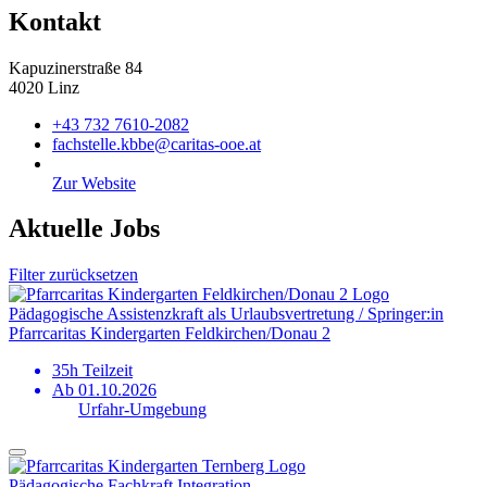
Kontakt
Kapuzinerstraße 84
4020 Linz
+43 732 7610-2082
fachstelle.kbbe@caritas-ooe.at
Zur Website
Aktuelle Jobs
Filter zurücksetzen
Pädagogische Assistenzkraft als Urlaubs­vertretung / Springer:in
Pfarrcaritas Kindergarten Feldkirchen/Donau 2
35h Teilzeit
Ab 01.10.2026
Urfahr-Umgebung
Pädagogische Fachkraft Integration