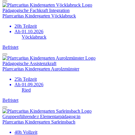
Pädagogische Fachkraft Integration
Pfarrcaritas Kindergarten Vöcklabruck
20h Teilzeit
Ab 01.10.2026
Vöcklabruck
Befristet
Pädagogische Assistenzkraft
Pfarrcaritas Kindergarten Aurolzmünster
25h Teilzeit
Ab 01.09.2026
Ried
Befristet
Gruppen­führende:r Elementar­pädagog:in
Pfarrcaritas Kindergarten Sarleinsbach
40h Vollzeit