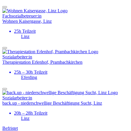
Fachsozial­betreuer:in
Wohnen Kaisergasse, Linz
25h Teilzeit
Linz
Sozialarbeiter:in
Therapiestation Erlenhof, Prambachkirchen
25h – 30h Teilzeit
Eferding
Sozialarbeiter:in
back.up - niederschwellige Beschäftigung Sucht, Linz
20h – 28h Teilzeit
Linz
Befristet