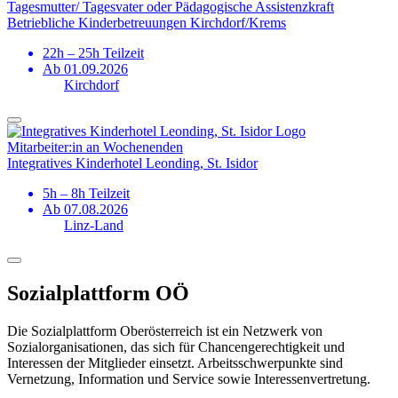
Tagesmutter/ Tagesvater oder Pädagogische Assistenzkraft
Betriebliche Kinderbetreuungen Kirchdorf/Krems
22h – 25h Teilzeit
Ab 01.09.2026
Kirchdorf
Mitarbeiter:in an Wochenenden
Integratives Kinderhotel Leonding, St. Isidor
5h – 8h Teilzeit
Ab 07.08.2026
Linz-Land
Sozialplattform OÖ
Die Sozialplattform Oberösterreich ist ein Netzwerk von
Sozialorganisationen, das sich für Chancengerechtigkeit und
Interessen der Mitglieder einsetzt. Arbeitsschwerpunkte sind
Vernetzung, Information und Service sowie Interessenvertretung.