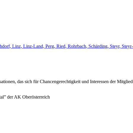
chdorf, Linz, Linz-Land, Perg, Ried, Rohrbach, Schärding, Steyr, St
sationen, das sich für Chancengerechtigkeit und Interessen der Mitglie
tal” der AK Oberösterreich