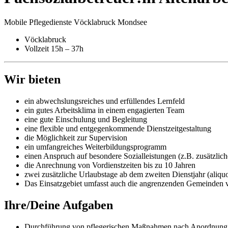
Mobile Pflegedienste Vöcklabruck Mondsee
Vöcklabruck
Vollzeit 15h – 37h
Wir bieten
ein abwechslungsreiches und erfüllendes Lernfeld
ein gutes Arbeitsklima in einem engagierten Team
eine gute Einschulung und Begleitung
eine flexible und entgegenkommende Dienstzeitgestaltung
die Möglichkeit zur Supervision
ein umfangreiches Weiterbildungsprogramm
einen Anspruch auf besondere Sozialleistungen (z.B. zusätzlic
die Anrechnung von Vordienstzeiten bis zu 10 Jahren
zwei zusätzliche Urlaubstage ab dem zweiten Dienstjahr (aliq
Das Einsatzgebiet umfasst auch die angrenzenden Gemeinden
Ihre/Deine Aufgaben
Durchführung von pflegerischen Maßnahmen nach Anordnung u