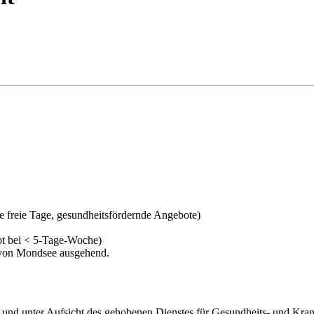
he freie Tage, gesundheitsfördernde Angebote)
uot bei < 5-Tage-Woche)
 von Mondsee ausgehend.
nd unter Aufsicht des gehobenen Dienstes für Gesundheits- und Kra