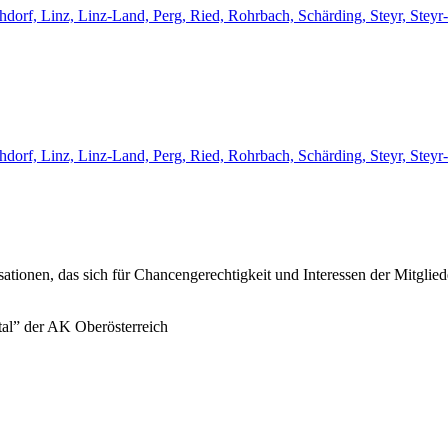
chdorf, Linz, Linz-Land, Perg, Ried, Rohrbach, Schärding, Steyr, St
chdorf, Linz, Linz-Land, Perg, Ried, Rohrbach, Schärding, Steyr, St
sationen, das sich für Chancengerechtigkeit und Interessen der Mitglie
tal” der AK Oberösterreich