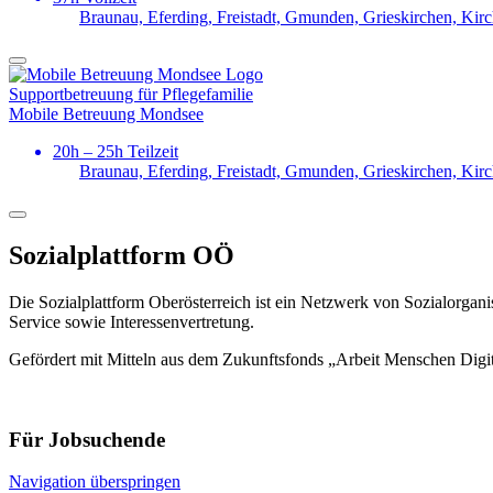
Braunau, Eferding, Freistadt, Gmunden, Grieskirchen, Kir
Support­betreuung für Pflege­familie
Mobile Betreuung Mondsee
20h – 25h Teilzeit
Braunau, Eferding, Freistadt, Gmunden, Grieskirchen, Kir
Sozialplattform OÖ
Die Sozialplattform Oberösterreich ist ein Netzwerk von Sozialorgani
Service sowie Interessenvertretung.
Gefördert mit Mitteln aus dem Zukunftsfonds „Arbeit Menschen Digi
Für Jobsuchende
Navigation überspringen