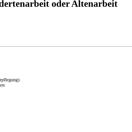
derten­arbeit oder Altenarbeit
erpflegung)
ten