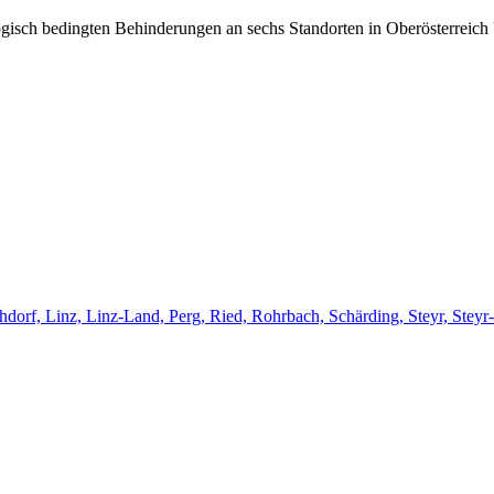
ogisch bedingten Behinderungen an sechs Standorten in Oberösterreich 
chdorf, Linz, Linz-Land, Perg, Ried, Rohrbach, Schärding, Steyr, St