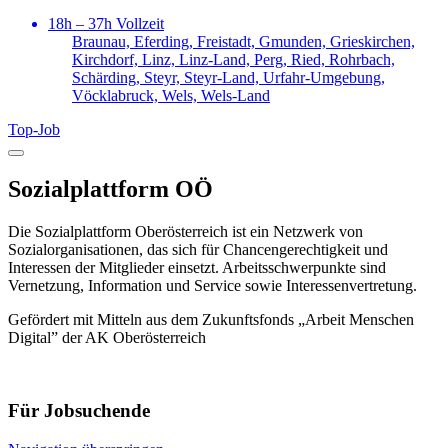
18h – 37h Vollzeit
Braunau, Eferding, Freistadt, Gmunden, Grieskirchen,
Kirchdorf, Linz, Linz-Land, Perg, Ried, Rohrbach,
Schärding, Steyr, Steyr-Land, Urfahr-Umgebung,
Vöcklabruck, Wels, Wels-Land
Top‑Job
Sozialplattform OÖ
Die Sozialplattform Oberösterreich ist ein Netzwerk von
Sozialorganisationen, das sich für Chancengerechtigkeit und
Interessen der Mitglieder einsetzt. Arbeitsschwerpunkte sind
Vernetzung, Information und Service sowie Interessenvertretung.
Gefördert mit Mitteln aus dem Zukunftsfonds „Arbeit Menschen
Digital” der AK Oberösterreich
Für Jobsuchende