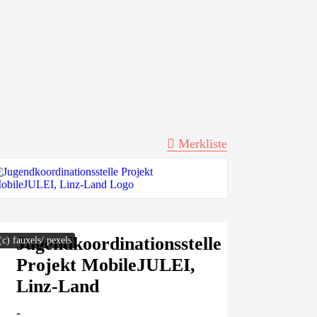
Merkliste
Jugendkoordinationsstelle
(c) fauxels/ pexels
Projekt MobileJULEI,
Linz-Land
-