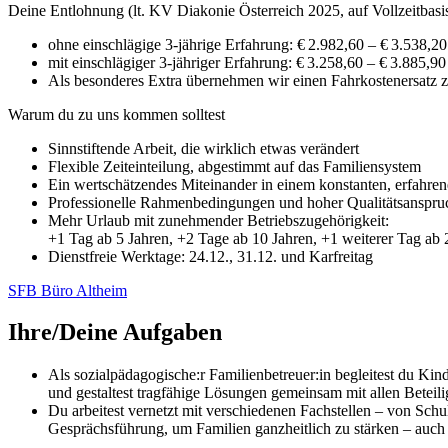
Deine Entlohnung (lt. KV Diakonie Österreich 2025, auf Vollzeitbasi
ohne einschlägige 3-jährige Erfahrung: € 2.982,60 – € 3.538,20
mit einschlägiger 3-jähriger Erfahrung: € 3.258,60 – € 3.885,90
Als besonderes Extra übernehmen wir einen Fahrkostenersatz zu
Warum du zu uns kommen solltest
Sinnstiftende Arbeit, die wirklich etwas verändert
Flexible Zeiteinteilung, abgestimmt auf das Familiensystem
Ein wertschätzendes Miteinander in einem konstanten, erfahre
Professionelle Rahmenbedingungen und hoher Qualitätsanspru
Mehr Urlaub mit zunehmender Betriebszugehörigkeit:
+1 Tag ab 5 Jahren, +2 Tage ab 10 Jahren, +1 weiterer Tag ab 
Dienstfreie Werktage: 24.12., 31.12. und Karfreitag
SFB Büro Altheim
Ihre/Deine Aufgaben
Als sozialpädagogische:r Familienbetreuer:in begleitest du Ki
und gestaltest tragfähige Lösungen gemeinsam mit allen Beteili
Du arbeitest vernetzt mit verschiedenen Fachstellen – von Sch
Gesprächsführung, um Familien ganzheitlich zu stärken – auch