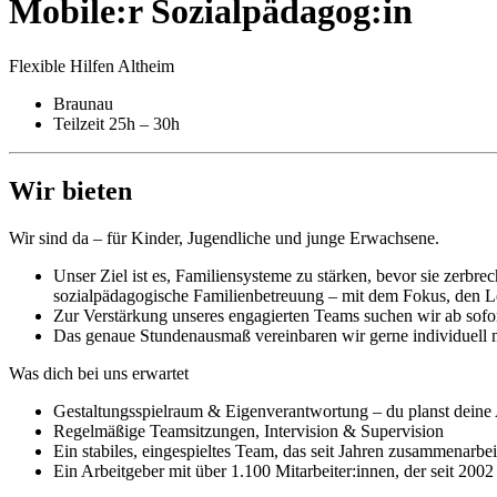
Mobile:r Sozialpädagog:in
Flexible Hilfen Altheim
Braunau
Teilzeit 25h – 30h
Wir bieten
Wir sind da – für Kinder, Jugendliche und junge Erwachsene.
Unser Ziel ist es, Familiensysteme zu stärken, bevor sie zerbre
sozialpädagogische Familienbetreuung – mit dem Fokus, den Le
Zur Verstärkung unseres engagierten Teams suchen wir ab sof
Das genaue Stundenausmaß vereinbaren wir gerne individuell mi
Was dich bei uns erwartet
Gestaltungsspielraum & Eigenverantwortung – du planst deine 
Regelmäßige Teamsitzungen, Intervision & Supervision
Ein stabiles, eingespieltes Team, das seit Jahren zusammenarbei
Ein Arbeitgeber mit über 1.100 Mitarbeiter:innen, der seit 2002 f