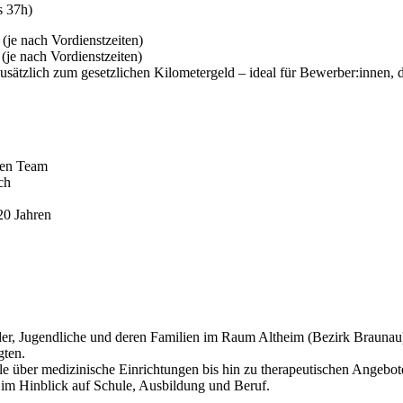
s 37h)
 (je nach Vordienstzeiten)
 (je nach Vordienstzeiten)
sätzlich zum gesetzlichen Kilometergeld – ideal für Bewerber:innen, d
nen Team
ch
20 Jahren
nder, Jugendliche und deren Familien im Raum Altheim (Bezirk Braunau)
gten.
ule über medizinische Einrichtungen bis hin zu therapeutischen Angebot
 im Hinblick auf Schule, Ausbildung und Beruf.