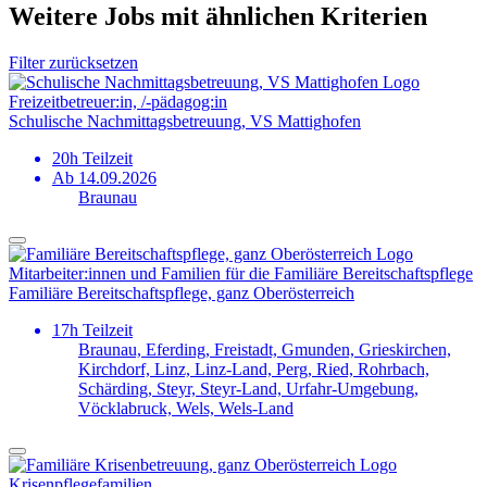
Weitere Jobs mit ähnlichen Kriterien
Filter zurücksetzen
Freizeitbetreuer:in, /-pädagog:in
Schulische Nachmittagsbetreuung, VS Mattighofen
20h Teilzeit
Ab 14.09.2026
Braunau
Mitarbeiter:innen und Familien für die Familiäre Bereitschafts­pflege
Familiäre Bereitschaftspflege, ganz Oberösterreich
17h Teilzeit
Braunau, Eferding, Freistadt, Gmunden, Grieskirchen,
Kirchdorf, Linz, Linz-Land, Perg, Ried, Rohrbach,
Schärding, Steyr, Steyr-Land, Urfahr-Umgebung,
Vöcklabruck, Wels, Wels-Land
Krisenpflege­familien