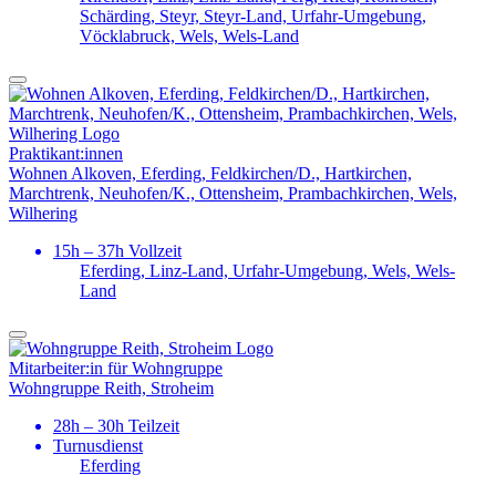
Schärding, Steyr, Steyr-Land, Urfahr-Umgebung,
Vöcklabruck, Wels, Wels-Land
Praktikant:innen
Wohnen Alkoven, Eferding, Feldkirchen/D., Hartkirchen,
Marchtrenk, Neuhofen/K., Ottensheim, Prambachkirchen, Wels,
Wilhering
15h – 37h Vollzeit
Eferding, Linz-Land, Urfahr-Umgebung, Wels, Wels-
Land
Mitarbeiter:in für Wohngruppe
Wohngruppe Reith, Stroheim
28h – 30h Teilzeit
Turnusdienst
Eferding