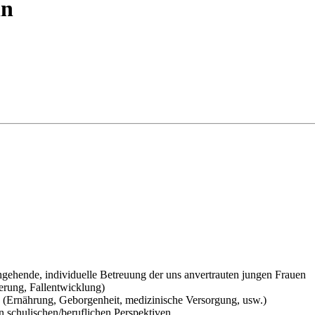
in
gehende, individuelle Betreuung der uns anvertrauten jungen Frauen
erung, Fallentwicklung)
se (Ernährung, Geborgenheit, medizinische Versorgung, usw.)
n schulischen/beruflichen Perspektiven