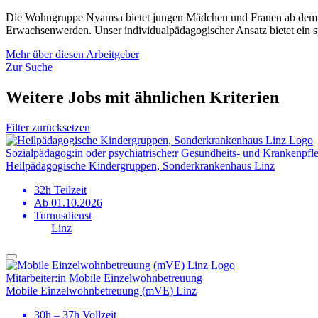
Die Wohngruppe Nyamsa bietet jungen Mädchen und Frauen ab dem E
Erwachsenwerden. Unser individualpädagogischer Ansatz bietet ein sp
Mehr über diesen Arbeitgeber
Zur Suche
Weitere Jobs mit ähnlichen Kriterien
Filter zurücksetzen
Sozialpädagog:in oder psychiatrische:r Gesundheits- und Kranken­pfle
Heilpädagogische Kindergruppen, Sonderkrankenhaus Linz
32h Teilzeit
Ab 01.10.2026
Turnusdienst
Linz
Mitarbeiter:in Mobile Einzelwohn­betreuung
Mobile Einzelwohnbetreuung (mVE) Linz
30h – 37h Vollzeit