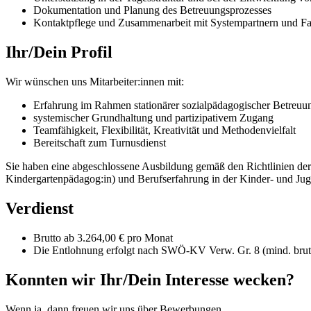
Dokumentation und Planung des Betreuungsprozesses
Kontaktpflege und Zusammenarbeit mit Systempartnern und Fa
Ihr/Dein Profil
Wir wünschen uns Mitarbeiter:innen mit:
Erfahrung im Rahmen stationärer sozialpädagogischer Betreuu
systemischer Grundhaltung und partizipativem Zugang
Teamfähigkeit, Flexibilität, Kreativität und Methodenvielfalt
Bereitschaft zum Turnusdienst
Sie haben eine abgeschlossene Ausbildung gemäß den Richtlinien der 
Kindergartenpädagog:in) und Berufserfahrung in der Kinder- und Jug
Verdienst
Brutto ab 3.264,00 € pro Monat
Die Entlohnung erfolgt nach SWÖ-KV Verw. Gr. 8 (mind. brutt
Konnten wir Ihr/Dein Interesse wecken?
Wenn ja, dann freuen wir uns über Bewerbungen.