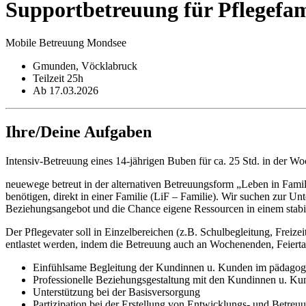
Supportbetreuung für Pflegefam
Mobile Betreuung Mondsee
Gmunden, Vöcklabruck
Teilzeit 25h
Ab 17.03.2026
Ihre/Deine Aufgaben
Intensiv-Betreuung eines 14-jährigen Buben für ca. 25 Std. in der Wo
neuewege betreut in der alternativen Betreuungsform „Leben in Famil
benötigen, direkt in einer Familie (LiF – Familie). Wir suchen zur Un
Beziehungsangebot und die Chance eigene Ressourcen in einem stabil
Der Pflegevater soll in Einzelbereichen (z.B. Schulbegleitung, Freizei
entlastet werden, indem die Betreuung auch an Wochenenden, Feiert
Einfühlsame Begleitung der Kundinnen u. Kunden im pädagogi
Professionelle Beziehungsgestaltung mit den Kundinnen u. Ku
Unterstützung bei der Basisversorgung
Partizipation bei der Erstellung von Entwicklungs- und Bet