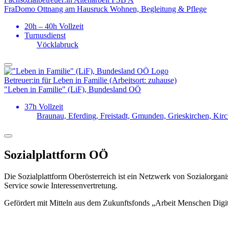
FraDomo Ottnang am Hausruck Wohnen, Begleitung & Pflege
20h – 40h Vollzeit
Turnusdienst
Vöcklabruck
Betreuer:in für Leben in Familie (Arbeitsort: zuhause)
"Leben in Familie" (LiF), Bundesland OÖ
37h Vollzeit
Braunau, Eferding, Freistadt, Gmunden, Grieskirchen, Kir
Sozialplattform OÖ
Die Sozialplattform Oberösterreich ist ein Netzwerk von Sozialorgani
Service sowie Interessenvertretung.
Gefördert mit Mitteln aus dem Zukunftsfonds „Arbeit Menschen Digi