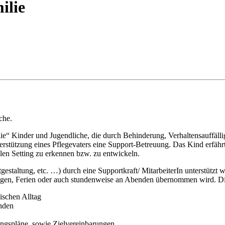
ilie
che.
ie“ Kinder und Jugendliche, die durch Behinderung, Verhaltensauffälli
terstützung eines Pflegevaters eine Support-Betreuung. Das Kind erfähr
en Setting zu erkennen bzw. zu entwickeln.
tgestaltung, etc. …) durch eine Supportkraft/ MitarbeiterIn unterstützt
agen, Ferien oder auch stundenweise an Abenden übernommen wird. Die
schen Alltag
nden
reuungspläne, sowie Zielvereinbarungen