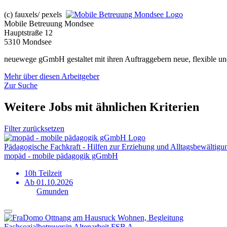
(c) fauxels/ pexels
Mobile Betreuung Mondsee
Hauptstraße 12
5310 Mondsee
neuewege gGmbH gestaltet mit ihren Auftraggebern neue, flexible un
Mehr über diesen Arbeitgeber
Zur Suche
Weitere Jobs mit ähnlichen Kriterien
Filter zurücksetzen
Pädagogische Fachkraft - Hilfen zur Erziehung und Alltags­bewältigu
mopäd - mobile pädagogik gGmbH
10h Teilzeit
Ab 01.10.2026
Gmunden
Fachsozial­betreuer:in Altenarbeit FSB A