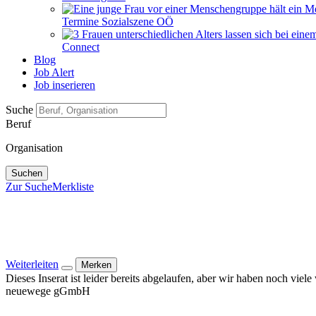
Termine Sozialszene OÖ
Connect
Blog
Job Alert
Job inserieren
Suche
Beruf
Organisation
Suchen
Zur Suche
Merkliste
Weiterleiten
Merken
Dieses Inserat ist leider bereits abgelaufen, aber wir haben noch viel
neuewege gGmbH