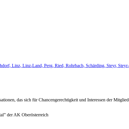
chdorf, Linz, Linz-Land, Perg, Ried, Rohrbach, Schärding, Steyr, St
sationen, das sich für Chancengerechtigkeit und Interessen der Mitglie
tal” der AK Oberösterreich