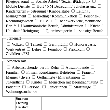
Pflegepersonal
Soziale Arbeit / (Sozial-)Pädagogik
Mobile Dienste
Hort / NM-Betreuung / Schulassistenz
Kindergarten /- betreuung / Krabbelstube
Leitung /
Management
Marketing / Kommunikation
Personal- /
Rechnungswesen
EDV/IT
handwerkliche, technische
Berufe
kaufmännische Berufe, Administration
Küche /
Haushalt / Reinigung
Quereinsteiger:in
sonstige Berufe
Stellenart
Vollzeit
Teilzeit
Geringfügig
Honorarbasis,
Werkvertrag
Lehre
Ferialjob
Praktikum
Zivildienst/FSJ
Arbeiten mit
Arbeitssuchende, berufl. Reha
Auszubildende
Familien
Firmen, Kund:innen, Behörden
Frauen /
Männer / divers
Geflüchtete / Migrant:innen
Jugendliche
Kinder
Menschen mit Beeinträchtigung
Patient:in
Personal
Senior:innen
Straffällige
Wohnungssuchende