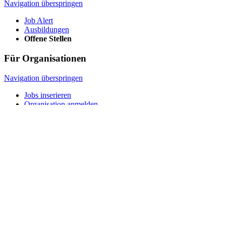
Navigation überspringen
Job Alert
Ausbildungen
Offene Stellen
Für Organisationen
Navigation überspringen
Jobs inserieren
Organisation anmelden
Sozialplattform
Navigation überspringen
Über uns
Kontakt
© 2026 Sozialplattform OÖ
Navigation überspringen
Impressum
Datenschutz