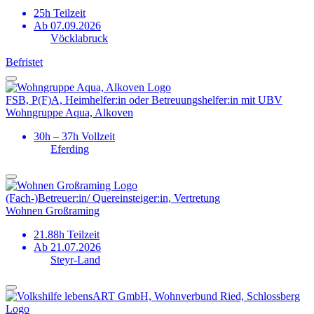
25h Teilzeit
Ab 07.09.2026
Vöcklabruck
Befristet
FSB, P(F)A, Heimhelfer:in oder Betreuungs­helfer:in mit UBV
Wohngruppe Aqua, Alkoven
30h – 37h Vollzeit
Eferding
(Fach-)Betreuer:in/ Quereinsteiger:in, Vertretung
Wohnen Großraming
21.88h Teilzeit
Ab 21.07.2026
Steyr-Land