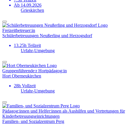
Ab 14.09.2026
Grieskirchen
Freizeitbetreuer:in
Schülerbetreuungen Neußerling und Herzogsdorf
13.25h Teilzeit
Urfahr-Umgebung
Gruppen­führende:r Hortpädagog:in
Hort Oberneukirchen
28h Vollzeit
Urfahr-Umgebung
Pädagog:innen und Helfer:innen als Aushilfen und Vertretungen für
Kinder­betreuungs­einrichtungen
Familien- und Sozialzentrum Perg