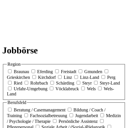
Jobbörse
Region
Braunau
Eferding
Freistadt
Gmunden
Grieskirchen
Kirchdorf
Linz
Linz-Land
Perg
Ried
Rohrbach
Schärding
Steyr
Steyr-Land
Urfahr-Umgebung
Vöcklabruck
Wels
Wels-
Land
Berufsfeld
Beratung / Casemanagement
Bildung / Coach /
Training
Fachsozialbetreuung
Jugendarbeit
Medizin
/ Psychologie / Therapie
Persönliche Assistenz
Pflegepersonal
Soziale Arbeit / (Sozial-)Pädagogik