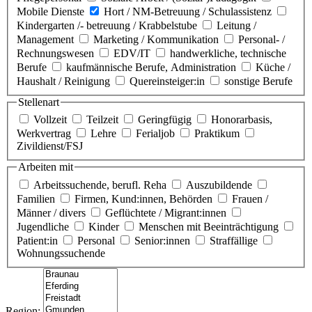
Mobile Dienste
Hort / NM-Betreuung / Schulassistenz
Kindergarten /- betreuung / Krabbelstube
Leitung /
Management
Marketing / Kommunikation
Personal- /
Rechnungswesen
EDV/IT
handwerkliche, technische
Berufe
kaufmännische Berufe, Administration
Küche /
Haushalt / Reinigung
Quereinsteiger:in
sonstige Berufe
Stellenart
Vollzeit
Teilzeit
Geringfügig
Honorarbasis,
Werkvertrag
Lehre
Ferialjob
Praktikum
Zivildienst/FSJ
Arbeiten mit
Arbeitssuchende, berufl. Reha
Auszubildende
Familien
Firmen, Kund:innen, Behörden
Frauen /
Männer / divers
Geflüchtete / Migrant:innen
Jugendliche
Kinder
Menschen mit Beeinträchtigung
Patient:in
Personal
Senior:innen
Straffällige
Wohnungssuchende
Region: