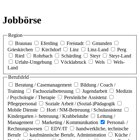
Jobbörse
Region
Braunau
Eferding
Freistadt
Gmunden
Grieskirchen
Kirchdorf
Linz
Linz-Land
Perg
Ried
Rohrbach
Schärding
Steyr
Steyr-Land
Urfahr-Umgebung
Vöcklabruck
Wels
Wels-
Land
Berufsfeld
Beratung / Casemanagement
Bildung / Coach /
Training
Fachsozialbetreuung
Jugendarbeit
Medizin
/ Psychologie / Therapie
Persönliche Assistenz
Pflegepersonal
Soziale Arbeit / (Sozial-)Pädagogik
Mobile Dienste
Hort / NM-Betreuung / Schulassistenz
Kindergarten /- betreuung / Krabbelstube
Leitung /
Management
Marketing / Kommunikation
Personal- /
Rechnungswesen
EDV/IT
handwerkliche, technische
Berufe
kaufmännische Berufe, Administration
Küche /