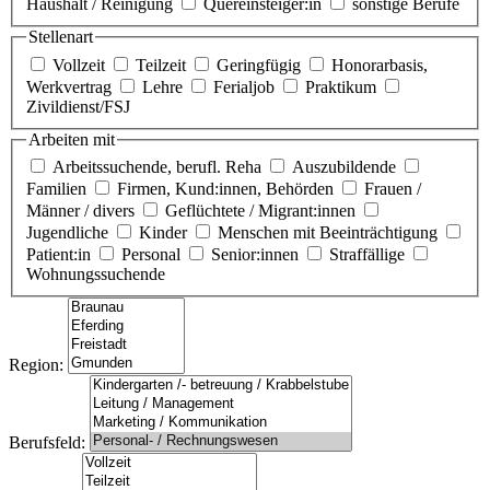
Haushalt / Reinigung
Quereinsteiger:in
sonstige Berufe
Stellenart
Vollzeit
Teilzeit
Geringfügig
Honorarbasis,
Werkvertrag
Lehre
Ferialjob
Praktikum
Zivildienst/FSJ
Arbeiten mit
Arbeitssuchende, berufl. Reha
Auszubildende
Familien
Firmen, Kund:innen, Behörden
Frauen /
Männer / divers
Geflüchtete / Migrant:innen
Jugendliche
Kinder
Menschen mit Beeinträchtigung
Patient:in
Personal
Senior:innen
Straffällige
Wohnungssuchende
Region:
Berufsfeld: